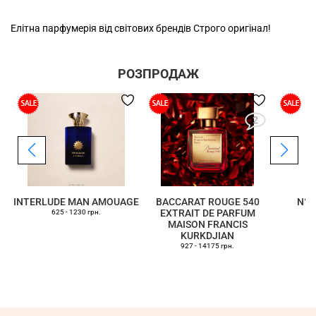
Елітна парфумерія від світових брендів Строго оригінал!
РОЗПРОДАЖ
2
INTERLUDE MAN AMOUAGE
BACCARAT ROUGE 540
N°5
EXTRAIT DE PARFUM
625 - 1230 грн.
MAISON FRANCIS
KURKDJIAN
927 - 14175 грн.