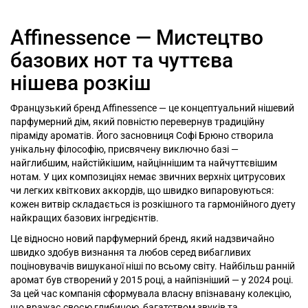
Affinessence — Мистецтво
базових нот та чуттєва
нішева розкіш
Французький бренд Affinessence — це концептуальний нішевий
парфумерний дім, який повністю перевернув традиційну
піраміду ароматів. Його засновниця Софі Брюно створила
унікальну філософію, присвячену виключно базі —
найглибшим, найстійкішим, найціннішим та найчуттєвішим
нотам. У цих композиціях немає звичних верхніх цитрусових
чи легких квіткових аккордів, що швидко випаровуються:
кожен витвір складається із розкішного та гармонійного дуету
найкращих базових інгредієнтів.
Це відносно новий парфумерний бренд, який надзвичайно
швидко здобув визнання та любов серед вибагливих
поціновувачів вишуканої ніші по всьому світу. Найбільш ранній
аромат був створений у 2015 році, а найпізніший — у 2024 році.
За цей час компанія сформувала власну впізнавану колекцію,
що вражає своєю глибиною, багатством звуків та