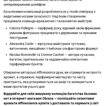
неперевершеним шлейфом.
Ексклюзивні композиції розробляються у тісній співпраці з
видатними носами сучасності. Над їхнім створенням
працювала команда вражаючих і талановитих майстрів:
Fabrice Pellegrin — парфумер року, відомий своїм фірмовим
умінням філігранно працювати з деревними та пряними
текстурами.
Alexandra Carlin — віртуозна майстриня чуттєвих,
витончених, емоційних і глибоких ольфакторних формул.
Nicolas Bonneville та Corinne Cachen — автори сучасних,
багатих, оригінальних та надзвичайно елегантних
парфумерних букетів.
Обираючи авторські Affinessence духи, ви отримуєте не просто
аромат, а справжнє парфумерне мистецтво та чисту
пристрасть, яка розкривається на шкірі та залишається з
вами протягом усього дня.
Відкрийте для себе вишукану колекцію багатства базових
нот в інтернет-магазині Obrana — поспішайте селективні
аромати Affinessence купити з доставкою та пориньте у світ