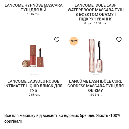
LANCOME HYPNÔSE MASCARA
LANCOME IDÔLE LASH
ТУШ ДЛЯ ВІЙ
WATERPROOF MASCARA ТУШ
З ЕФЕКТОМ ОБ'ЄМУ І
1015 грн.
ПІДКРУЧУВАННЯ
0 грн.
-
1150 грн.
LANCOME L'ABSOLU ROUGE
LANCÔME LASH IDÔLE CURL
INTIMATTE LIQUID БЛИСК ДЛЯ
GODDESS MASCARA ТУШ ДЛЯ
ГУБ
ОБʼЄМУ
1015 грн.
1025 грн.
Все для макіяжу від всесвітньо відомих брендів. Якість -100%
оригінал!