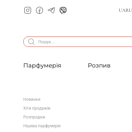
UA
R
Парфумерія
Розпив
Новинки
Хіти продажів
Розпродаж
Нішева парфумерія