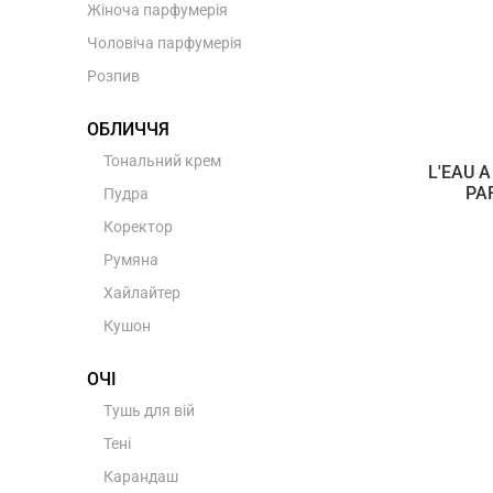
Жіноча парфумерія
Чоловіча парфумерія
Розпив
ОБЛИЧЧЯ
Тональний крем
L'EAU 
PA
Пудра
Коректор
Румяна
Хайлайтер
Кушон
ОЧІ
Тушь для вій
Тені
Карандаш