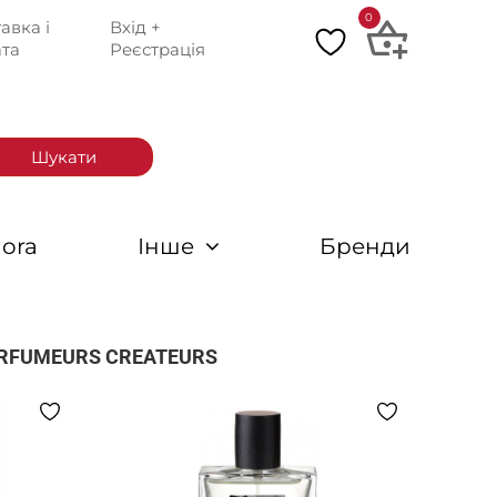
0
авка і
Вхід +
та
Реєстрація
Шукати
ora
Інше
Бренди
ARFUMEURS CREATEURS