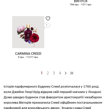
ВИПУСК
766 грн.
-
1511 грн.
1
CARMINA CREED
0 грн.
-
11217 грн.
1
2
3
4
Історія парфумерного Будинку Creed розпочалася у 1760 році,
коли Джеймс Генрі Крід відкрив свій перший магазин у Лондоні.
Дуже швидко Будинок став фаворитом аристократії і незабаром
королева Вікторія призначила Creed офіційним постачальником
парфумерії для королівського двору. Згодом слава Creed