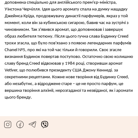
доповнена спеціально для англійського прем'єр-міністра,
Уїнстона Черчілля. Ідея цього аромату спала на думку нащадку
Джеймса Кріда, продовжувачу династії парфумерів, якраз у той
момент, коли він за кубинською сигарою, бавив час на зустрічі з
чиновником. Так з'явився аромат, що доповнював і завершує
образ любителя тютюну. Після цього гучна слава Будинку Creed
трохи згасла, що було пов'язано з появою легендарних парфумів
Chanel №5, про які на той час тільки й говорили. Своє згасле
визнання Будинок повертав поступово. Остаточно свою колишню
славу бренд Creed відвоював у 1984 році, створивши аромат
Vetiver, що полюбився президенту США Джону Кеннеді. за
секретними рецептами. Кожне нове творіння від Будинку Creed,
або незабутнє, а відроджене старе – це не просто парфум, це
вершина творіння алхімії, нерозгаданої та незвіданої, як і аромати
цього бренду.