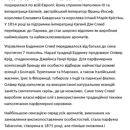
поширилася по всій Європі: йому сприяли Наполеон III та
імператриця Євгенія, австрійський імператор Франц-Йосиф,
королева Єлизавета Баварська та королева Іспанії Марія Крістіна.
У 1854 році за підтримки імператриці Євгенії Дім Creed
переїжджає до Парижа, де стає широко відомим як виробник
найякісніших та найексклюзивніших ароматів.
Управління Будинком Creed передавалося від батька до сина
протягом 7 поколінь. Наразі традиції Будинку продовжує Олівер
Крід, спадкоємець Джеймса Генрі Кріда. Для парфумерних
композицій бренду він особисто відбирає найчистіші рожеві
есенції з Болгарії, Туреччини та Марокко, а також італійський
жасмин, ірис із Флоренції, туберозу з Індії та пармські фіалки.
Олівер Крід наполягає на використанні натуральних есенцій
замість синтетичних скрізь, де це можливо. Саме тому Creed
виробляє власні ефірні олії з використанням традиційної техніки
наполягання парфумерної сировини.
Найбільшою сенсацією серед усіх ароматів, виконаних на
замовлення високопоставлених особистостей, стала парфума
Tabarome, створена в 1875 році, але пізніше оновлена і