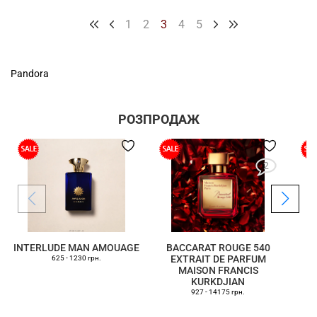
1
2
3
4
5
Pandora
РОЗПРОДАЖ
2
INTERLUDE MAN AMOUAGE
BACCARAT ROUGE 540
EXTRAIT DE PARFUM
625 - 1230 грн.
MAISON FRANCIS
KURKDJIAN
927 - 14175 грн.