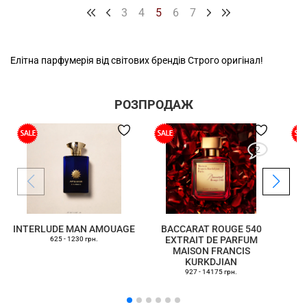
3
4
5
6
7
Елітна парфумерія від світових брендів Строго оригінал!
РОЗПРОДАЖ
2
INTERLUDE MAN AMOUAGE
BACCARAT ROUGE 540
EXTRAIT DE PARFUM
625 - 1230 грн.
MAISON FRANCIS
KURKDJIAN
927 - 14175 грн.