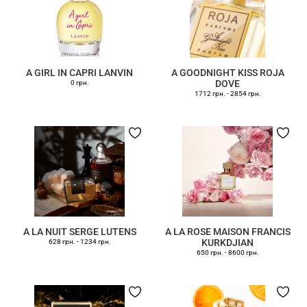
A GIRL IN CAPRI LANVIN
A GOODNIGHT KISS ROJA
DOVE
0 грн.
1712 грн.
-
2854 грн.
A LA NUIT SERGE LUTENS
A LA ROSE MAISON FRANCIS
KURKDJIAN
628 грн.
-
1234 грн.
650 грн.
-
8600 грн.