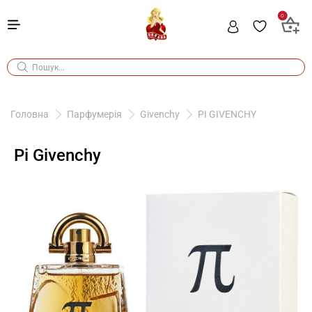
0
Головна
Парфумерія
Givenchy
PI GIVENCHY
Pi Givenchy