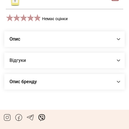
1 star
2 stars
3 stars
4 stars
5 stars
Немає оцінки
Опис
Відгуки
Опис бренду