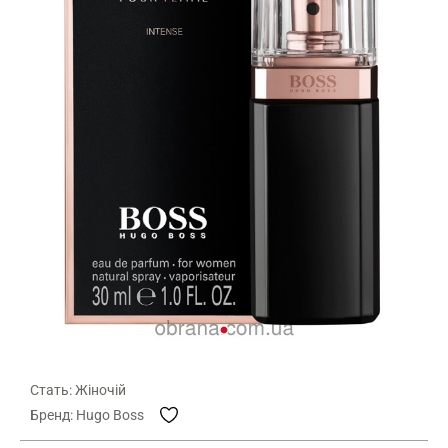
Стать: Жіночій
Бренд: Hugo Boss