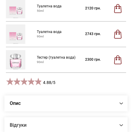
Туалетна вода
2120
грн.
50ml
Туалетна вода
2743
грн.
90ml
Тестер (туалетна вода)
2300
грн.
90ml
1 star
2 stars
3 stars
4 stars
5 stars
4.88
/
5
Опис
Відгуки