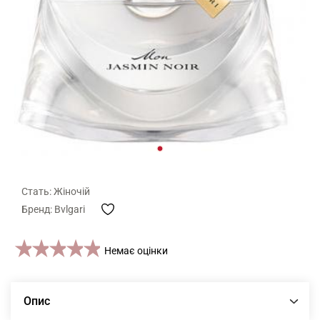
Стать: Жіночій
Бренд: Bvlgari
1 star
2 stars
3 stars
4 stars
5 stars
Немає оцінки
Опис