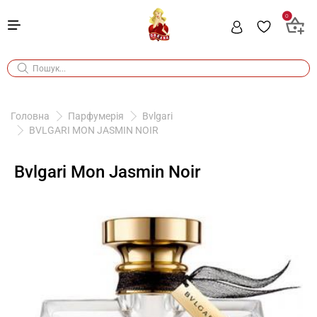
0
Головна
Парфумерія
Bvlgari
BVLGARI MON JASMIN NOIR
Bvlgari Mon Jasmin Noir