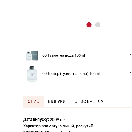
00 Туалетна вода
100ml
1
00 Тестер (туалетна вода)
100ml
1
ОПИС
ВІДГУКИ
ОПИС БРЕНДУ
Дата випуску:
2009 рік
Характер аромату:
вільний, розкутий