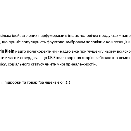
у кілька ідей, втілених парфумерами в інших чоловічих продуктах - напр
, що приніс популярність фруктово-амбровим чоловічим композиціям
in Klein
надто політкоректним - надто вже приглушені у ньому всі яск
 тим часом стверджує, що
CK Free
- творіння скоріше абсолютно демок
ку, соціального статусу чи етнічної приналежності».
 підробки та товар "за ліцензією"!!!!