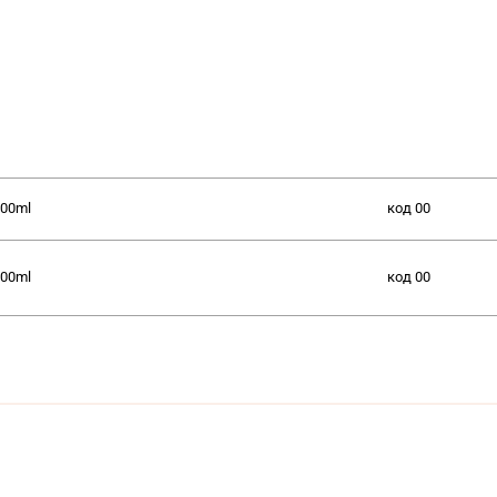
00ml
код
00
00ml
код
00