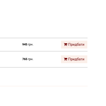
Придбати
945
грн.
Придбати
765
грн.