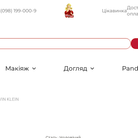
Дост
U
(098) 199-000-9
Цікавинка
опла
Макіяж
Догляд
Pand
VIN KLEIN
Стать: Чоловічий