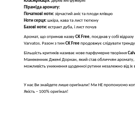
Класифікація:
дерев'яні фужерні
Піраміда аромату:
Початкові ноти:
зірчастий аніс та плоди ялівцю
Ноти серця:
шкіра, кава та лист тютюну
Базові ноти:
естракт дуба, і лист почув
Аромат, що отримав назву
CK Free
, поєднав у собі відраз
Varvatos. Разом з тим
CK Free
продовжує слідувати тренду
Більшість критиків називає нове парфумерне творіння
Calv
Манекенник Джемі Дорнан, який став обличчям аромату,
можливість уникнення щоденної рутини незалежно від їх ві
У нас Ви знайдете лише оригінали! Ми НЕ пропонуємо копії,
Якість – 100% оригінал!