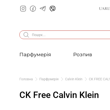
UA
R
Парфумерія
Розпив
Головна
Парфумерія
Calvin Klein
CK FREE CAL
CK Free Calvin Klein