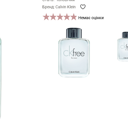
Бренд: Calvin Klein
1 star
2 stars
3 stars
4 stars
5 stars
Немає оцінки