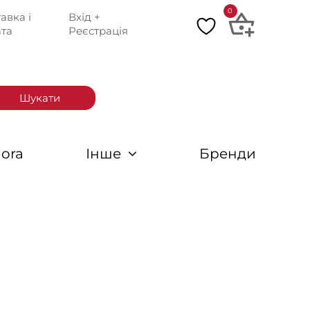
0
авка і
Вхід +
та
Реєстрація
Шукати
ora
Інше
Бренди