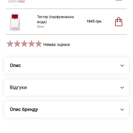
Тестер (парфумована
1845
грн.
вода)
80ml
1 star
2 stars
3 stars
4 stars
5 stars
Немає оцінки
Опис
Відгуки
Опис бренду