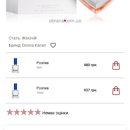
Стать: Жіночій
Бренд: Donna Karan
Розпив
480
грн.
5ml
Розпив
937
грн.
10ml
1 star
2 stars
3 stars
4 stars
5 stars
Немає оцінки