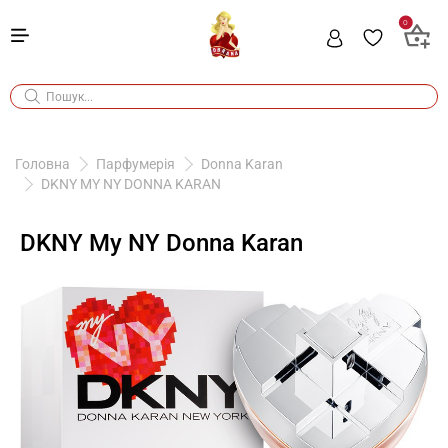
0
Головна
Парфумерія
Donna Karan
DKNY MY NY DONNA KARAN
DKNY My NY Donna Karan