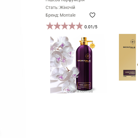
Стать: Жіночій
Бренд: Montale
1 star
2 stars
3 stars
4 stars
5 stars
0.01
/
5