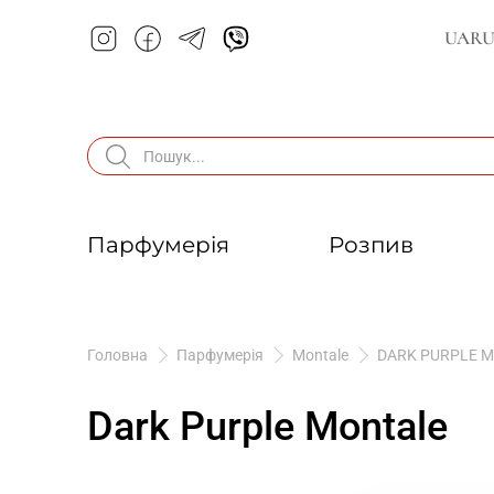
UA
R
Парфумерія
Розпив
Головна
Парфумерія
Montale
DARK PURPLE 
Dark Purple Montale