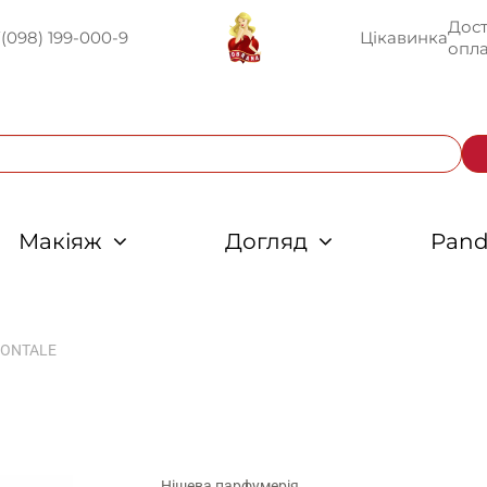
Дост
U
(098) 199-000-9
Цікавинка
опла
Макіяж
Догляд
Pand
MONTALE
Нішева парфумерія