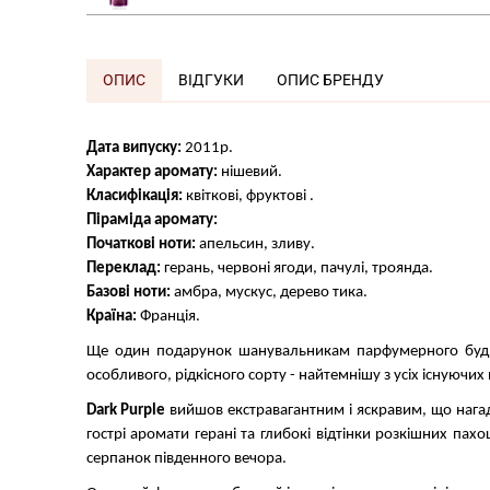
ОПИС
ВІДГУКИ
ОПИС БРЕНДУ
Дата випуску:
2011р.
Характер аромату:
нішевий.
Класифікація:
квіткові, фруктові
.
Піраміда аромату:
Початкові ноти:
апельсин, зливу.
Переклад:
герань, червоні ягоди, пачулі, троянда.
Базові ноти:
амбра, мускус, дерево тика.
Країна:
Франція.
Ще один подарунок шанувальникам парфумерного бу
особливого, рідкісного сорту - найтемнішу з усіх існуючих 
Dark Purple
вийшов екстравагантним і яскравим, що нагад
гострі аромати герані та глибокі відтінки розкішних пах
серпанок південного вечора.