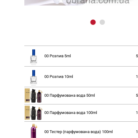
00 Розпив
5ml
5
00 Розпив
10ml
1
00 Парфумована вода
50ml
5
00 Парфумована вода
100ml
1
00 Тестер (парфумована вода)
100ml
1