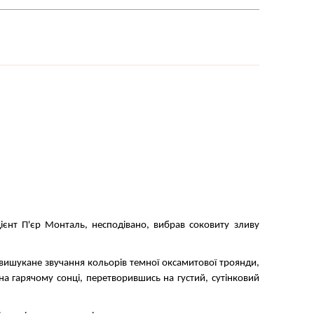
ієнт П'єр Монталь, несподівано, вибрав соковиту зливу
 вишукане звучання кольорів темної оксамитової троянди,
 на гарячому сонці, перетворившись на густий, сутінковий