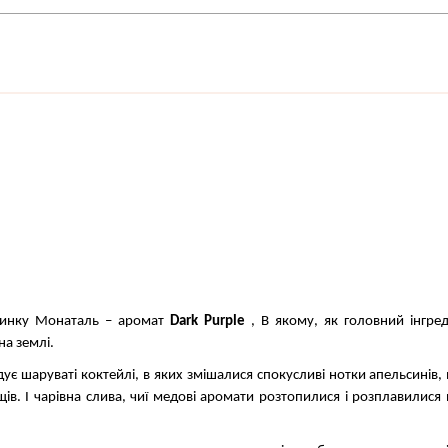
динку Монаталь – аромат
Dark Purple
, В якому, як головний інгред
на землі.
ує шаруваті коктейлі, в яких змішалися спокусливі нотки апельсинів,
ощів. І чарівна слива, чиї медові аромати розтопилися і розплавилися