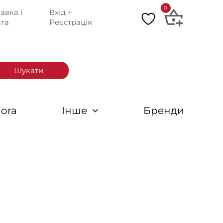
0
авка і
Вхід +
та
Реєстрація
Шукати
ora
Інше
Бренди