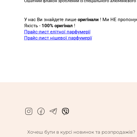
Ошатний флакон зроблений із спеціального алюмінієвого 
У нас Ви знайдете лише
оригінали
! Ми НЕ пропонуєм
Якість -
100% оригінал
!
Прайс-лист елітної парфумерії
Прайс-лист нішевої парфумерії
Хочеш бути в курсі новинок та розпродажів?