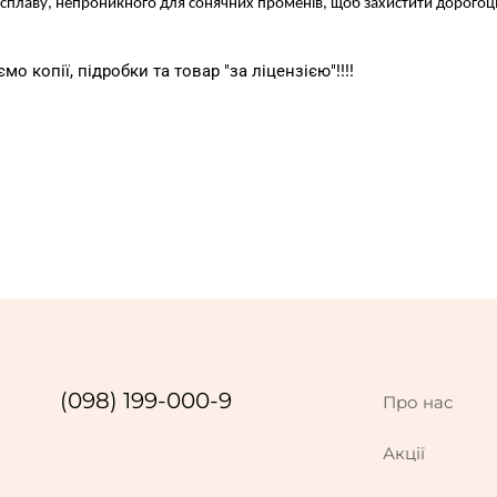
сплаву, непроникного для сонячних променів, щоб захистити дорогоці
о копії, підробки та товар "за ліцензією"!!!!
(098) 199-000-9
Про нас
Акції