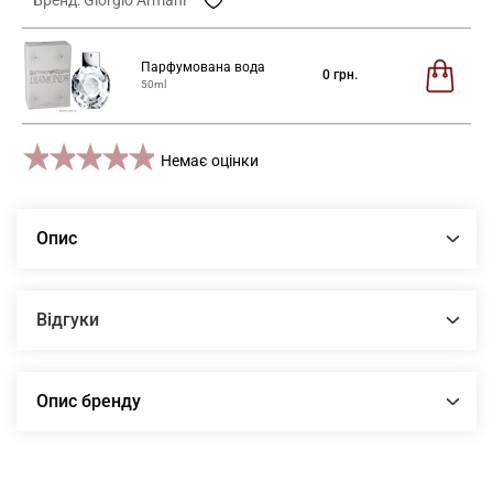
Парфумована вода
0
грн.
50ml
1 star
2 stars
3 stars
4 stars
5 stars
Немає оцінки
Опис
Відгуки
Опис бренду