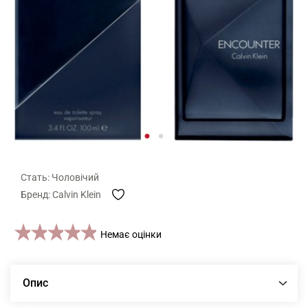
Стать: Чоловічий
Бренд: Calvin Klein
1 star
2 stars
3 stars
4 stars
5 stars
Немає оцінки
Опис