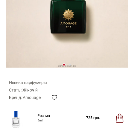
Нішева парфумерія
Стать: Жіночій
Бренд: Amouage
Розпив
725
грн.
5ml