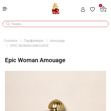
0
Головна
Парфумерія
Amouage
EPIC WOMAN AMOUAGE
Epic Woman Amouage