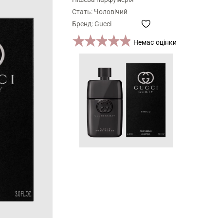
Стать: Чоловічий
Бренд: Gucci
1 star
2 stars
3 stars
4 stars
5 stars
Немає оцінки