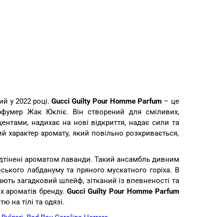
ий у 2022 році.
Gucci Guilty Pour Homme Parfum
– це
рфумер Жак Юкліє. Він створений для сміливих,
ентами, надихає на нові відкриття, надає сили та
й характер аромату, який повільно розкривається,
ідтінені ароматом лаванди. Такий ансамбль дивним
нського лабдануму та пряного мускатного горіха. В
шають загадковий шлейф, зітканий із впевненості та
их ароматів бренду.
Gucci Guilty Pour Homme Parfum
 на тілі та одязі.