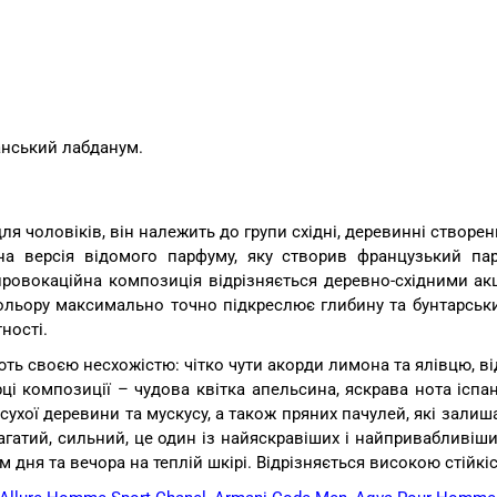
панський лабданум.
ля чоловіків, він належить до групи східні, деревинні створен
тна версія відомого парфуму, яку створив французький па
провокаційна композиція відрізняється деревно-східними акц
льору максимально точно підкреслює глибину та бунтарськи
ності.
ь своєю несхожістю: чітко чути акорди лимона та ялівцю, в
рці композиції – чудова квітка апельсина, яскрава нота іспа
сухої деревини та мускусу, а також пряних пачулей, які зали
багатий, сильний, це один із найяскравіших і найпривабливіш
ня та вечора на теплій шкірі. Відрізняється високою стійкістю