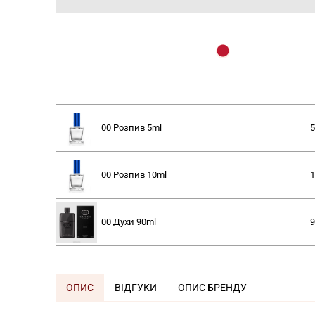
00 Розпив
5ml
5
00 Розпив
10ml
1
00 Духи
90ml
9
ОПИС
ВІДГУКИ
ОПИС БРЕНДУ