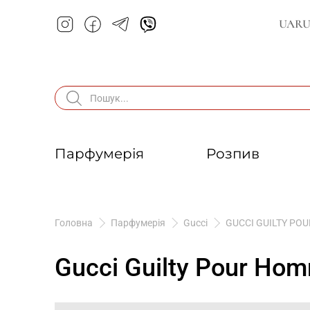
UA
R
Парфумерія
Розпив
Головна
Парфумерія
Gucci
GUCCI GUILTY PO
Gucci Guilty Pour Ho