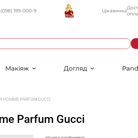
Дост
U
(098) 199-000-9
Цікавинка
опла
Макіяж
Догляд
Pand
UR HOMME PARFUM GUCCI
mme Parfum Gucci
Нішева парфумерія