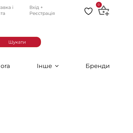
0
авка і
Вхід +
та
Реєстрація
Шукати
ora
Інше
Бренди