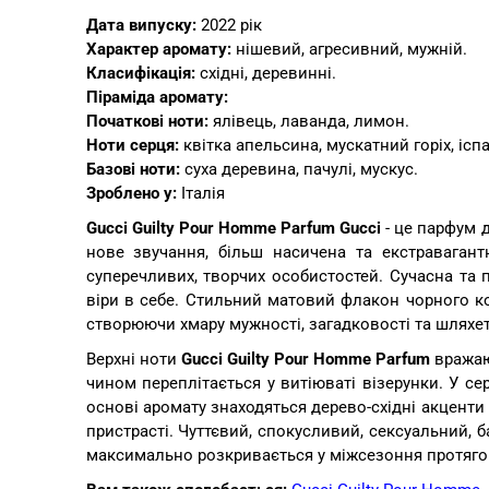
Дата випуску:
2022 рік
Характер аромату:
нішевий, агресивний, мужній.
Класифікація:
східні, деревинні.
Піраміда аромату:
Початкові ноти:
ялівець, лаванда, лимон.
Ноти серця
:
квітка апельсина, мускатний горіх, іс
Базові ноти:
суха деревина, пачулі, мускус.
Зроблено у:
Італія
Gucci Guilty Pour Homme Parfum Gucci
- це парфум д
нове звучання, більш насичена та екстраваган
суперечливих, творчих особистостей. Сучасна та 
віри в себе. Стильний матовий флакон чорного ко
створюючи хмару мужності, загадковості та шляхет
Верхні ноти
Gucci Guilty Pour Homme Parfum
вражают
чином переплітається у витіюваті візерунки. У се
основі аромату знаходяться дерево-східні акценти 
пристрасті. Чуттєвий, спокусливий, сексуальний, 
максимально розкривається у міжсезоння протягом д