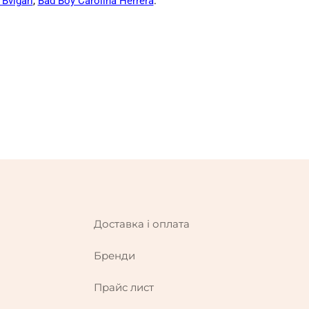
Bvlgari
,
Bad Boy Carolina Herrera
.
Доставка і оплата
Бренди
Прайс лист