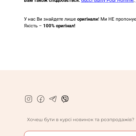
Вам також сподобається:
Gucci Guilty Pour Homme
,
У нас Ви знайдете лише
оригінали
! Ми НЕ пропонуєм
Якість –
100% оригінал!
Хочеш бути в курсі новинок та розпродажів?