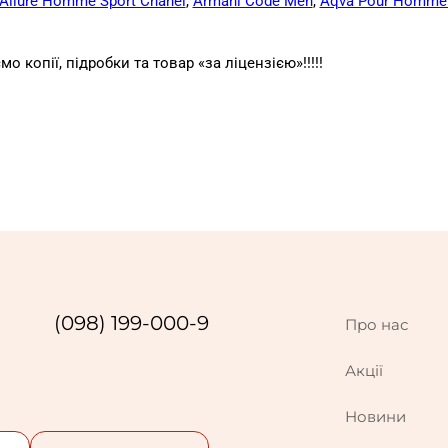
Allure Homme Sport Chanel
,
Armani Code Men
,
Aqva Pour Homme 
о копії, підробки та товар «за ліцензією»!!
!!!
(098) 199-000-9
Про нас
Акції
Новини