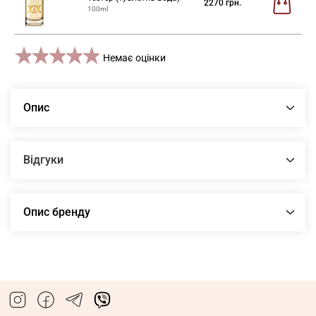
2270
грн.
100ml
1 star
2 stars
3 stars
4 stars
5 stars
Немає оцінки
Опис
Відгуки
Опис бренду