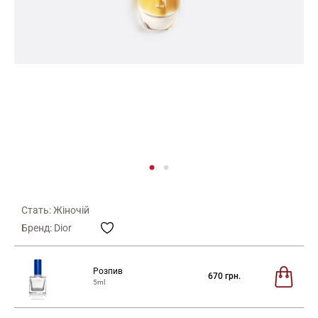
Стать: Жіночій
Бренд: Dior
Розпив
670
грн.
5ml