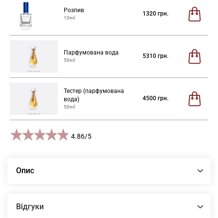
Розпив
1320
грн.
10ml
Парфумована вода
5310
грн.
50ml
Тестер (парфумована
4500
грн.
вода)
50ml
1 star
2 stars
3 stars
4 stars
5 stars
4.86
/
5
Опис
Відгуки