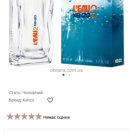
Стать: Чоловічий
Бренд: Kenzo
1 star
2 stars
3 stars
4 stars
5 stars
Немає оцінки