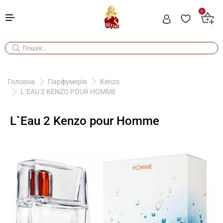
0
Головна
Парфумерія
Kenzo
L`EAU 2 KENZO POUR HOMME
L`Eau 2 Kenzo pour Homme