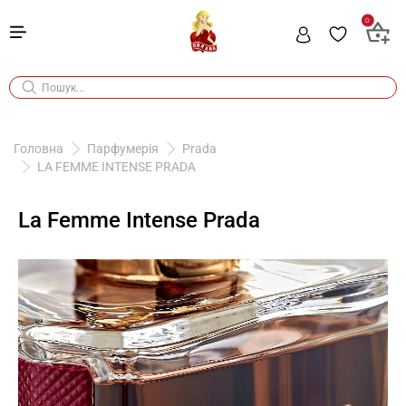
0
Головна
Парфумерія
Prada
LA FEMME INTENSE PRADA
La Femme Intense Prada