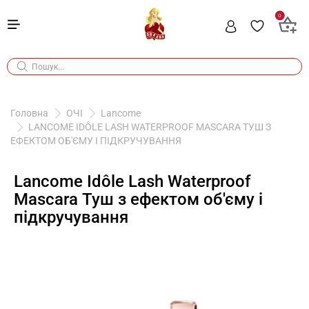
0
Головна
ОЧІ
Lancome
LANCOME IDÔLE LASH WATERPROOF MASCARA ТУШ З
ЕФЕКТОМ ОБ'ЄМУ І ПІДКРУЧУВАННЯ
Lancome Idôle Lash Waterproof
Mascara Туш з ефектом об'єму і
підкручування