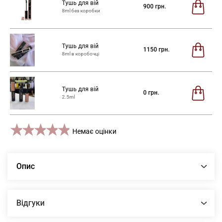
Тушь для вій
900
грн.
8ml без коробки
Тушь для вій
1150
грн.
8ml в коробочці
Тушь для вій
0
грн.
2.5ml
1 star
2 stars
3 stars
4 stars
5 stars
Немає оцінки
Опис
Відгуки