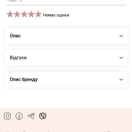
1 star
2 stars
3 stars
4 stars
5 stars
Немає оцінки
Опис
Відгуки
Опис бренду