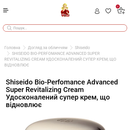
0
Головна
Догляд за обличчям
Shiseido
SHISEIDO BIO-PERFOMANCE ADVANCED SUPER
REVITALIZING CREAM УДОСКОНАЛЕНИЙ СУПЕР КРЕМ, ЩО
ВІДНОВЛЮЄ
Shiseido Bio-Perfomance Advanced
Super Revitalizing Cream
Удосконалений супер крем, що
відновлює