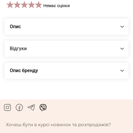
1 star
2 stars
3 stars
4 stars
5 stars
Немає оцінки
Опис
Відгуки
Опис бренду
Хочеш бути в курсі новинок та розпродажів?