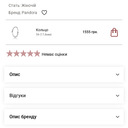
Стать: Жіночій
Бренд: Pandora
Кольцо
1555
грн.
56 (17,8мм)
1 star
2 stars
3 stars
4 stars
5 stars
Немає оцінки
Опис
Відгуки
Опис бренду