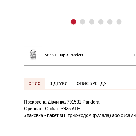
791531 Шарм
Pandora
P
ОПИС
ВІДГУКИ
ОПИС БРЕНДУ
Прекрасна Дівчинка 791531 Pandora
Оригінал! Срібло S925 ALE
Упаковка - пакет зі штрих-кодом (рулала) або оксам