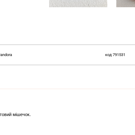
andora
код
791531
итовий мішечок.