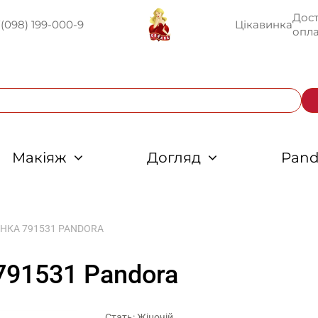
Дост
U
(098) 199-000-9
Цікавинка
опла
Макіяж
Догляд
Pand
НКА 791531 PANDORA
791531 Pandora
Стать: Жіночій