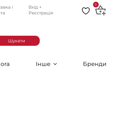
0
авка і
Вхід +
та
Реєстрація
Шукати
ora
Інше
Бренди