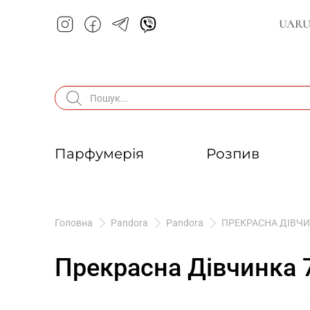
UA
R
Парфумерія
Розпив
Головна
Pandora
Pandora
ПРЕКРАСНА ДІВЧИ
Прекрасна Дівчинка 