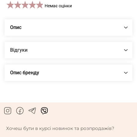
1 star
2 stars
3 stars
4 stars
5 stars
Немає оцінки
Опис
Відгуки
Опис бренду
Хочеш бути в курсі новинок та розпродажів?