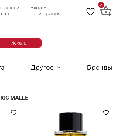
0
ставка и
Вход +
лата
Регистрация
Искать
ra
Другое
Бренды
RIC MALLE