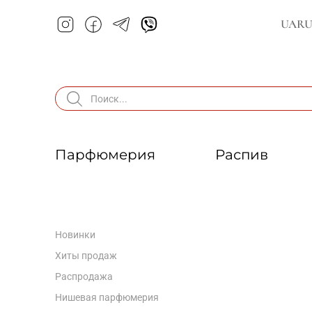
UA
R
Парфюмерия
Распив
Новинки
Хиты продаж
Распродажа
Нишевая парфюмерия