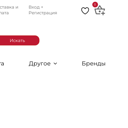
0
ставка и
Вход +
лата
Регистрация
Искать
ra
Другое
Бренды