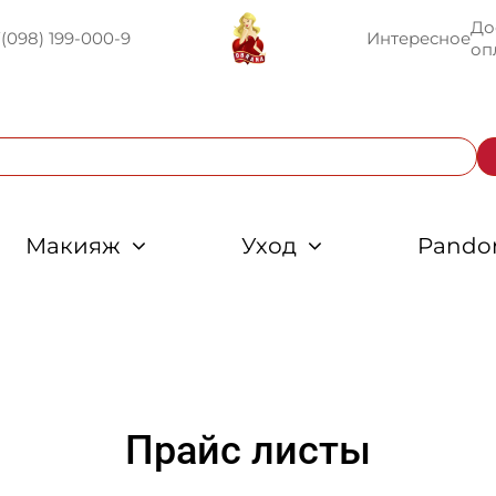
До
U
(098) 199-000-9
Интересное
оп
Макияж
Уход
Pando
Прайс листы