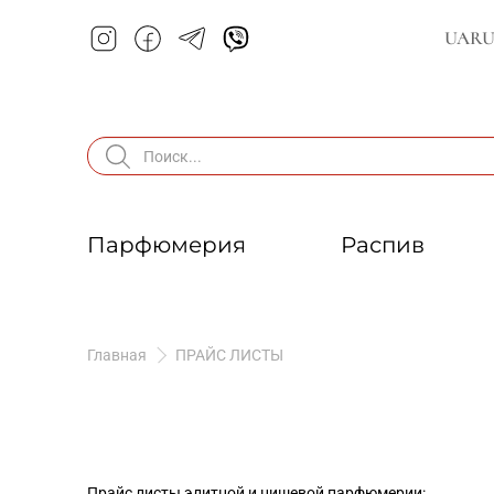
UA
R
Парфюмерия
Распив
Главная
ПРАЙС ЛИСТЫ
Прайс листы элитной и нишевой парфюмерии: