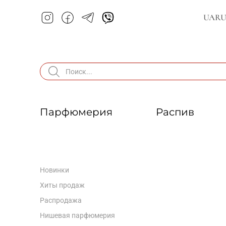
UA
R
Парфюмерия
Распив
Новинки
Хиты продаж
Распродажа
Нишевая парфюмерия