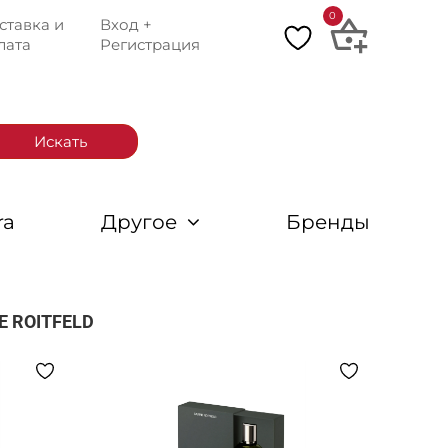
0
ставка и
Вход +
лата
Регистрация
Искать
ra
Другое
Бренды
E ROITFELD