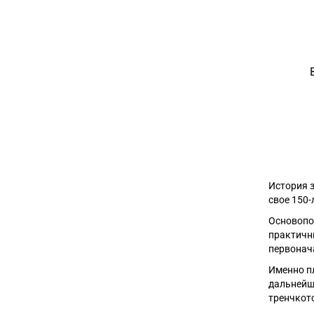
История 
свое 150-
Основопол
практичн
первонач
Именно пл
дальнейш
тренчкот