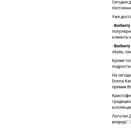
Сегодня 
постоянн
Уже дост
-
Burberry
популярн
клиенты 
-
Burberry
обувь, су
Кроме тог
подростк
На сегодн
Donna Ka
премии Br
Кристофе
традицион
коллекци
Логотип Д
вперед\".