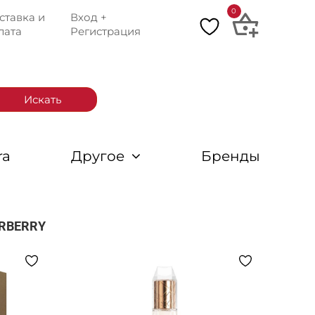
0
ставка и
Вход +
лата
Регистрация
Искать
ra
Другое
Бренды
RBERRY