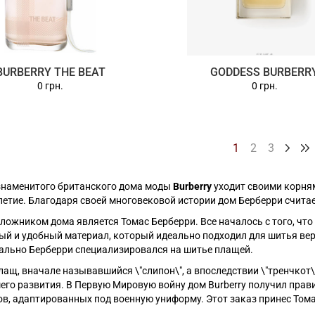
BURBERRY THE BEAT
GODDESS BURBERR
0 грн.
0 грн.
1
2
3
знаменитого британского дома моды
Burberry
уходит своими корнями
летие. Благодаря своей многовековой истории дом Берберри счита
ожником дома является Томас Берберри. Все началось с того, что
ый и удобный материал, который идеально подходил для шитья вер
ально Берберри специализировался на шитье плащей.
ащ, вначале называвшийся \"слипон\", а впоследствии \"тренчкот\
его развития. В Первую Мировую войну дом Burberry получил прав
ов, адаптированных под военную униформу. Этот заказ принес То