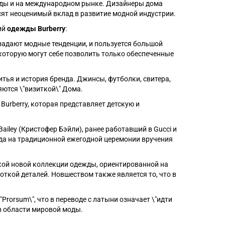
моды и на международном рынке. Дизайнеры дома
ят неоценимый вклад в развитие модной индустрии.
ий
одежды Burberry
:
 задают модные тенденции, и пользуется большой
которую могут себе позволить только обеспеченные
тья и история бренда. Джинсы, футболки, свитера,
яются \"визиткой\" Дома.
urberry, которая представляет детскую и
ailey (Кристофер Бэйли), ранее работавший в Gucci и
ода на традиционной ежегодной церемонии вручения
кой новой коллекции одежды, ориентированной на
ткой деталей. Новшеством также является то, что в
Prorsum\", что в переводе с латыни означает \"идти
в области мировой моды.