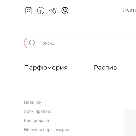
UA
R
Парфюмерия
Распив
Новинки
Хиты продаж
Распродажа
Нишевая парфюмерия