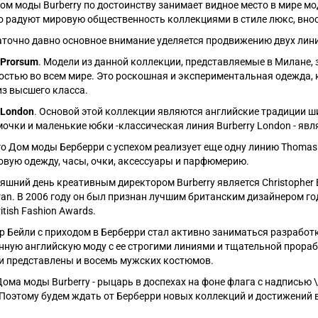
дом моды Burberry по достоинству занимает видное место в мире 
о радуют мировую общественность коллекциями в стиле люкс, внос
аточно давно основное внимание уделяется продвижению двух лин
 Prorsum
. Модели из данной коллекции, представляемые в Милане,
остью во всем мире. Это роскошная и экспериментальная одежда, 
из высшего класса.
 London
. Основой этой коллекции являются английские традиции ши
мочки и маленькие юбки -классическая линия Burberry London - явл
о Дом моды Берберри с успехом реализует еще одну линию Thomas B
овую одежду, часы, очки, аксессуары и парфюмерию.
яшний день креативным директором Burberry является Christopher B
ran. В 2006 году он был признан лучшим британским дизайнером г
itish Fashion Awards.
р Бейли с приходом в Берберри стал активно заниматься разработ
ную английскую моду с ее строгими линиями и тщательной прорабо
и представлены и восемь мужских костюмов.
ома моды Burberry - рыцарь в доспехах на фоне флага с надписью \"
 Поэтому будем ждать от Берберри новых коллекций и достижений 