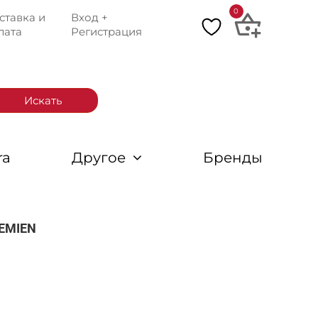
0
ставка и
Вход +
лата
Регистрация
Искать
ra
Другое
Бренды
EMIEN