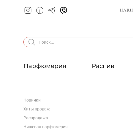
UA
R
Парфюмерия
Распив
Новинки
Хиты продаж
Распродажа
Нишевая парфюмерия