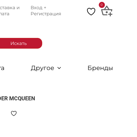
0
ставка и
Вход +
лата
Регистрация
Искать
ra
Другое
Бренды
DER MCQUEEN