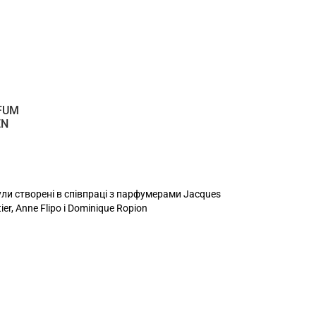
FUM
EN
ли створені в співпраці з парфумерами Jacques
tier, Anne Flipo і Dominique Ropion