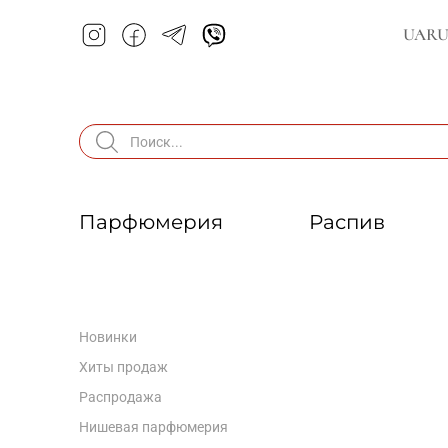
UA
R
Парфюмерия
Распив
Новинки
Хиты продаж
Распродажа
Нишевая парфюмерия