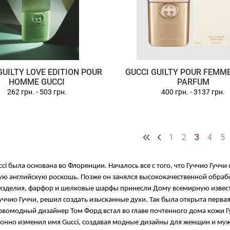
GUILTY LOVE EDITION POUR
GUCCI GUILTY POUR FEMME
HOMME GUCCI
PARFUM
262 грн.
-
503 грн.
400 грн.
-
3137 грн.
1
2
3
4
5
ci была основана во Флоренции. Началось все с того, что Гуччио Гучч
ю английскую роскошь. Позже он занялся высококачественной обраб
зделия, фарфор и шелковые шарфы принесли Дому всемирную известнос
уччио Гуччи, решил создать изысканные духи. Так была открыта перва
новомодный дизайнер Том Форд встал во главе почтенного дома кожи 
нно изменил имя Gucci, создавая модные дизайны для женщин и му