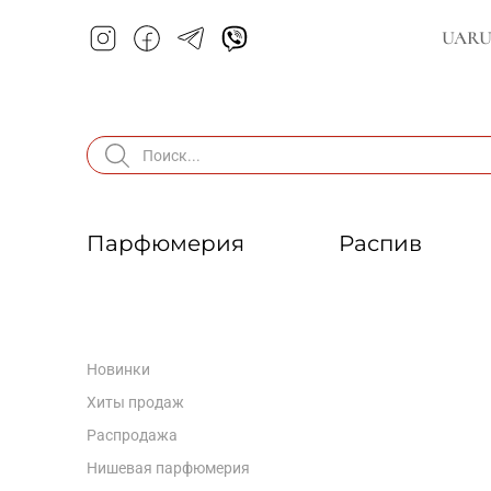
UA
R
Парфюмерия
Распив
Новинки
Хиты продаж
Распродажа
Нишевая парфюмерия