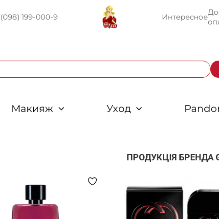
До
U
(098) 199-000-9
Интересное
оп
Макияж
Уход
Pando
ПРОДУКЦІЯ БРЕНДА