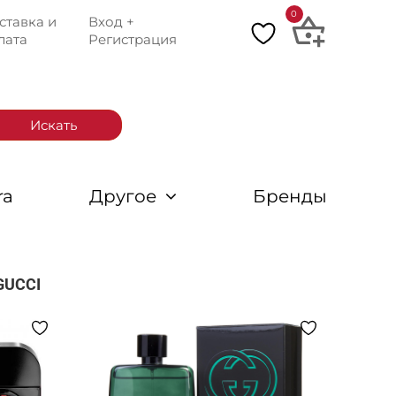
0
ставка и
Вход +
лата
Регистрация
Искать
ra
Другое
Бренды
GUCCI