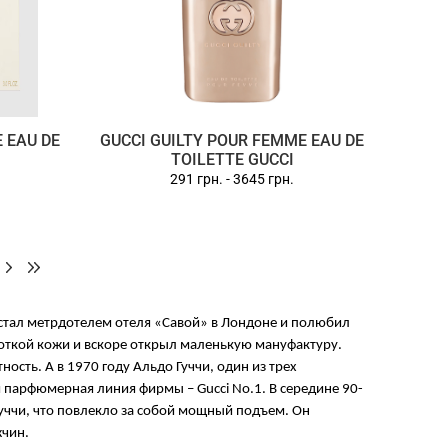
 EAU DE
GUCCI GUILTY POUR FEMME EAU DE
TOILETTE GUCCI
291 грн.
-
3645 грн.
и стал метрдотелем отеля «Савой» в Лондоне и полюбил
откой кожи и вскоре открыл маленькую мануфактуру.
ть. А в 1970 году Альдо Гуччи, один из трех
я парфюмерная линия фирмы – Gucci No.1. В середине 90-
Гуччи, что повлекло за собой мощный подъем. Он
жчин.