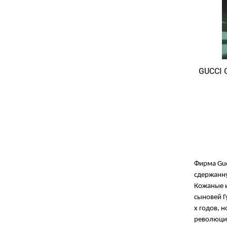
GUCCI 
Фирма Guc
сдержанну
Кожаные и
сыновей Г
х годов, 
революцио