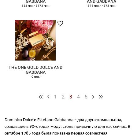
GABBANA
AND GABBANA
353 грн.
-
3173 грн.
374 грн.
-
4573 грн.
THE ONE GOLD DOLCE AND
GABBANA
0 грн.
1
2
3
4
5
Dominicо Dolсe и Estefano Gabbanna – два друга-компаньона,
создавшие в 90-х годах моду, столь привычную для нас сейчас. В
октябре 1985 года была показана первая совместная