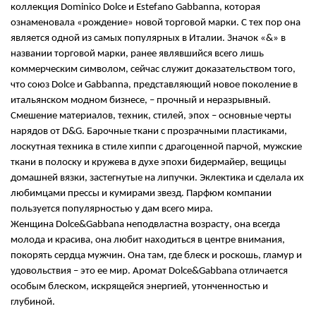
коллекция Dominicо Dolсe и Estefano Gabbanna, которая
ознаменовала «рождение» новой торговой марки. C тех пор она
является одной из самых популярных в Италии. Значок «&» в
названии торговой марки, ранее являвшийся всего лишь
коммерческим символом, сейчас служит доказательством того,
что союз Dolce и Gabbanna, представляющий новое поколение в
итальянском модном бизнесе, – прочный и неразрывный.
Смешение материалов, техник, стилей, эпох – основные черты
нарядов от D&G. Барочные ткани с прозрачными пластиками,
лоскутная техника в стиле хиппи с драгоценной парчой, мужские
ткани в полоску и кружева в духе эпохи бидермайер, вещицы
домашней вязки, застегнутые на липучки. Эклектика и сделала их
любимцами прессы и кумирами звезд. Парфюм компании
пользуется популярностью у дам всего мира.
Женщина Dolce&Gabbana неподвластна возрасту, она всегда
молода и красива, она любит находиться в центре внимания,
покорять сердца мужчин. Она там, где блеск и роскошь, гламур и
удовольствия – это ее мир. Аромат Dolce&Gabbana отличается
особым блеском, искрящейся энергией, утонченностью и
глубиной.