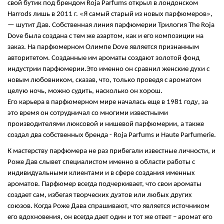
свой бутик под брендом Roja Parfums открыл в лондонском
Harrods лишь в 2011 г. «Я самый старый из новых парфюмеров»,
— шутит Дав. Собственная линия парфюмерии Трилогия The Roja
Dove была создана с тем же азартом, как и его композиции на
заказ. На парфюмерном Олимпе Dovе является признанным
авторитетом. Созданные им ароматы создают золотой фонд
индустрии парфюмерии.Это именно он сравнил женские духи с
новым любовником, сказав, что, только проведя с ароматом
целую ночь, можно судить, насколько он хорош.
Его карьера в парфюмерном мире началась еще в 1981 году, за
это время он сотрудничал со многими известными
производителями люксовой и нишевой парфюмерии, а также
создал два собственных бренда - Roja Parfums и Haute Parfumerie.
К мастерству парфюмера не раз прибегали известные личности, и
Роже Дав слывет специалистом именно в области работы с
индивидуальными клиентами и в сфере создания именных
ароматов. Парфюмер всегда подчеркивает, что свои ароматы
создает сам, избегая творческих дуэтов или любых других
союзов. Когда Роже Дава спрашивают, что является источником
его вдохновения, он всегда дает один и тот же ответ – аромат его