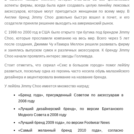
аспекты фирмы, всегда была идея создавать целую линейку люксовых
аксессуаров, которые могут пригодиться женщинам по всему миру. В
Англии бренд Jimmy Choo довольно быстро вошел в почет, и его
создатели приняли решение выходить на американский рынок.
С 1998 по 2000 год в США было открыто три бутика под брендом Jimmy
Choo, которые прославили компанию на весь мир. Всего через 5 лет
после создания, Джимми Чу иТамара Меллон решили развивать фирму
и занялись выпуском сумок и различных аксессуаров. К бренду Jimmy
Choo начали проявлять интерес звезды Голливуда.
Стоит отметить, что сериал «Секс в большом городе» помог лейблу
развиться, поскольку одна из героинь часто носила обувь малазийского
дизайнера и акцентировала внимание на название бренда.
У лейбла Jimmy Choo имеется множество наград:
«Бренд года», присужденный Советом по аксессуарам в
2008 году
«Лучший дизайнерский бренд», по версии Британского
Модного Совета в 2008 году
«Лучший бренд 2009 года», по версии Footwear News
«Самый желанный бренд 2010 года», согласно