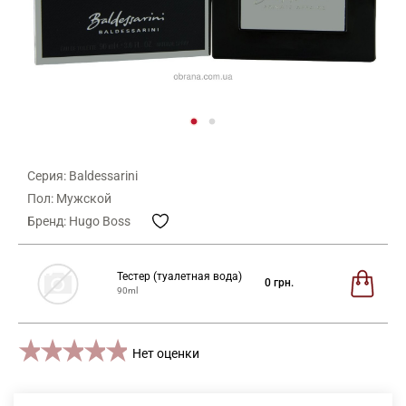
Серия: Baldessarini
Пол: Мужской
Бренд: Hugo Boss
Тестер (туалетная вода)
0
грн.
90ml
1 star
2 stars
3 stars
4 stars
5 stars
Нет оценки