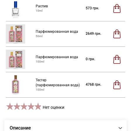
Распив
573
грн.
10ml
Парфюмированная вода
2649
грн.
50ml
Парфюмированная вода
0
грн.
100ml
Тестер
4768
грн.
(парфюмированная вода)
100ml
1 star
2 stars
3 stars
4 stars
5 stars
Нет оценки
Описание