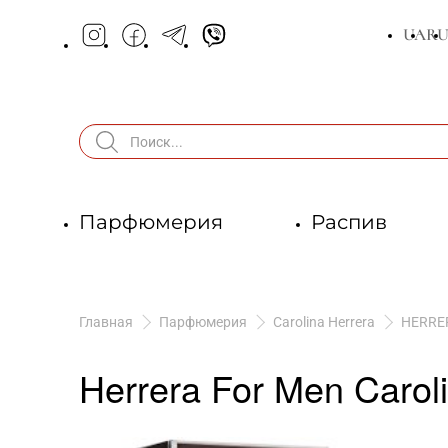
UA
R
Парфюмерия
Распив
Главная
Парфюмерия
Carolina Herrera
HERRE
Herrera For Men Carol