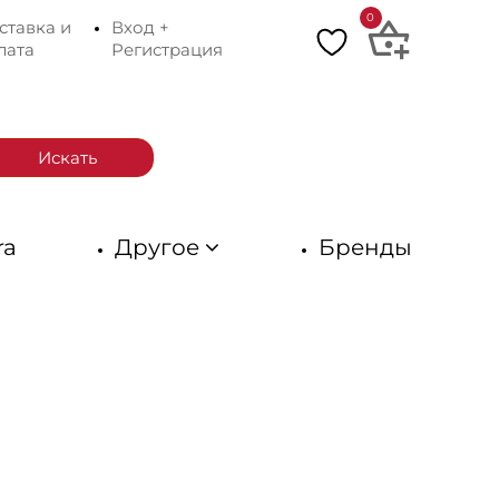
0
ставка и
Вход +
лата
Регистрация
Искать
ra
Другое
Бренды