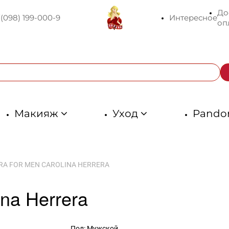
До
U
(098) 199-000-9
Интересное
оп
Макияж
Уход
Pando
RA FOR MEN CAROLINA HERRERA
ina Herrera
Пол: Мужской