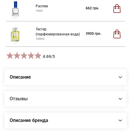
Распив
662
грн.
10ml
Тестер
3900
грн.
(парфюмированная вода)
100ml
1 star
2 stars
3 stars
4 stars
5 stars
4.69
/
5
Описание
Отзывы
Описание бренда