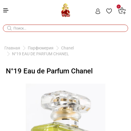
0
Главная
Парфюмерия
Chanel
N°19 EAU DE PARFUM CHANEL
N°19 Eau de Parfum Chanel