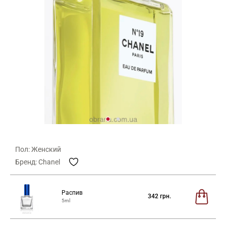
Пол: Женский
Бренд: Chanel
Распив
342
грн.
5ml