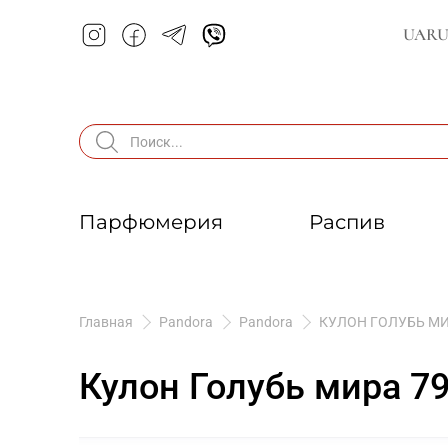
UA
R
Парфюмерия
Распив
Главная
Pandora
Pandora
КУЛОН ГОЛУБЬ МИ
Кулон Голубь мира 7