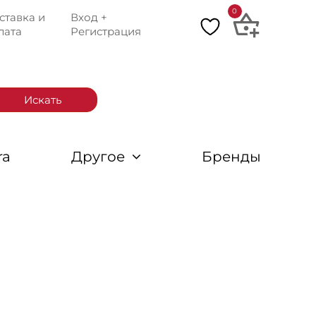
0
ставка и
Вход +
лата
Регистрация
Искать
ra
Другое
Бренды