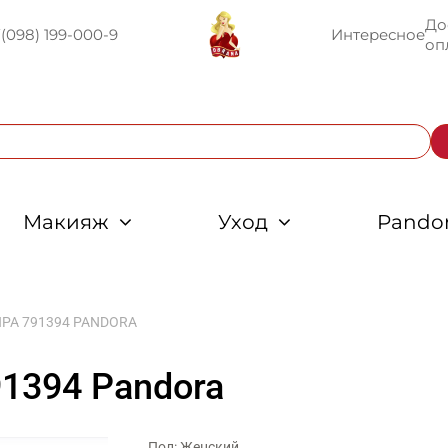
До
U
(098) 199-000-9
Интересное
оп
Макияж
Уход
Pando
РА 791394 PANDORA
91394 Pandora
Пол: Женский