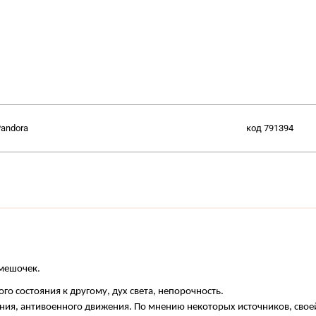
andora
код
791394
 мешочек.
го состояния к другому, дух света, непорочность.
, антивоенного движения. По мнению некоторых источников, своей