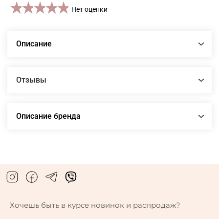
1 star
2 stars
3 stars
4 stars
5 stars
Нет оценки
Описание
Отзывы
Описание бренда
Хочешь быть в курсе новинок и распродаж?