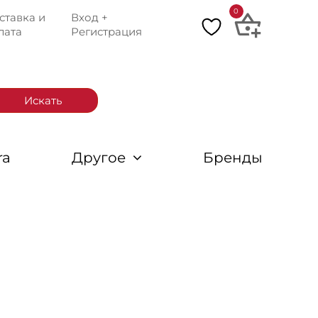
0
ставка и
Вход +
лата
Регистрация
Искать
ra
Другое
Бренды