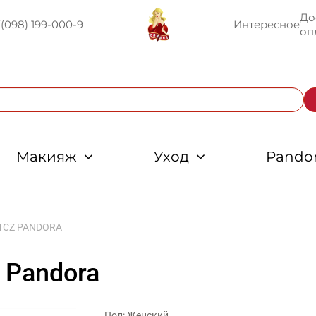
До
U
(098) 199-000-9
Интересное
оп
Макияж
Уход
Pando
1CZ PANDORA
 Pandora
Пол: Женский