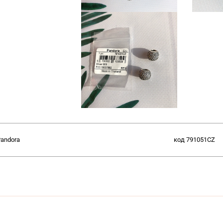
andora
код
791051CZ