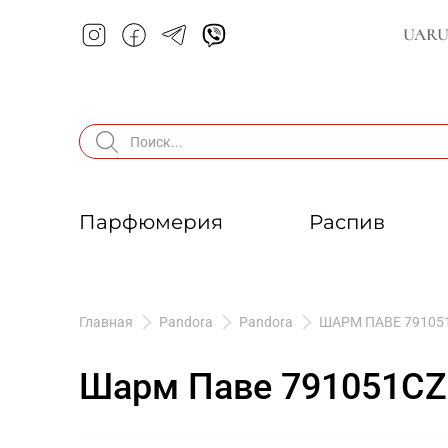
UA
R
Парфюмерия
Распив
Главная
Pandora
Pandora
ШАРМ ПАВЕ 79105
Шарм Паве 791051CZ