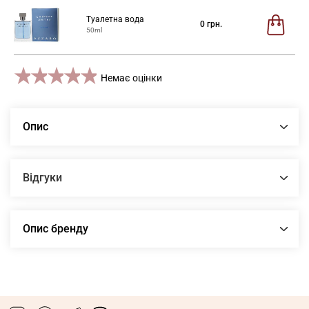
Туалетна вода
0
грн.
50ml
1 star
2 stars
3 stars
4 stars
5 stars
Немає оцінки
Опис
Відгуки
Опис бренду