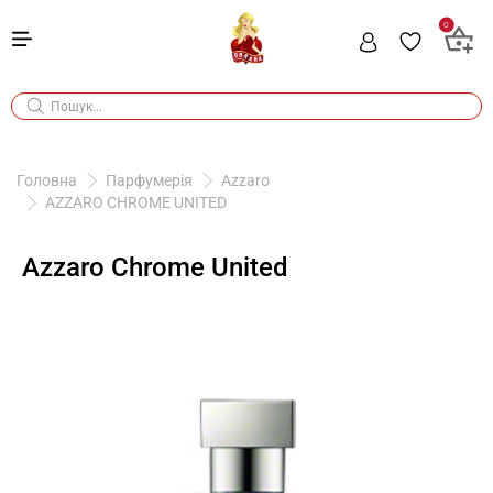
0
Головна
Парфумерія
Azzaro
AZZARO CHROME UNITED
Azzaro Chrome United