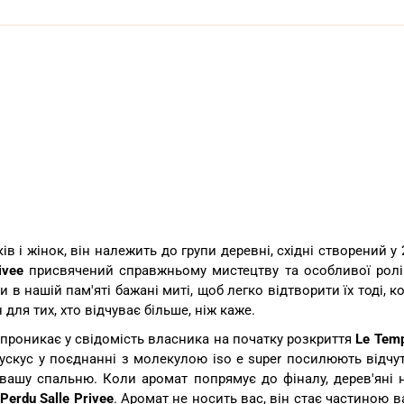
ів і жінок, він належить до групи деревні, східні створений у 
ivee
присвячений справжньому мистецтву та особливої
ролі
 в нашій пам'яті бажані миті, щоб легко відтворити їх тоді, 
н для тих, хто відчуває більше, ніж каже.
 проникає у свідомість власника на початку розкриття
Le Tem
скус у поєднанні з молекулою iso e super посилюють відчут
у вашу спальню. Коли аромат попрямує до фіналу, дерев'яні
Perdu Salle Privee
. Аромат не носить вас, він стає частиною в