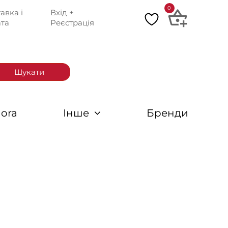
0
авка і
Вхід +
та
Реєстрація
Шукати
ora
Інше
Бренди