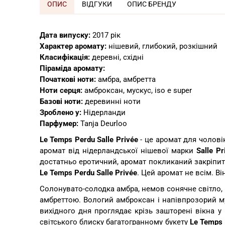
ОПИС
ВІДГУКИ
ОПИС БРЕНДУ
Дата випуску:
2017 рік
Характер аромату:
нішевий, глибокий, розкішний
Класифікація:
деревні, східні
Піраміда аромату:
Початкові ноти:
амбра, амбретта
Ноти серця
:
амброксан, мускус, iso e super
Базові ноти:
деревинні ноти
Зроблено у:
Нідерланди
Парфумер:
Tanja Deurloo
Le
Temps Perdu Salle Privée
- це аромат для чоловік
аромат від нідерландської нішевої марки
Salle Pr
достатньо еротичний, аромат покликаний закріпити
Le
Temps Perdu Salle Privée
. Цей аромат не всім. Ві
Солонувато-солодка амбра, немов сонячне світло,
амбреттою. Вологий амброксан і напівпрозорий му
вихідного дня проглядає крізь зашторені вікна 
світського блиску багатогранному букету
Le Temps 