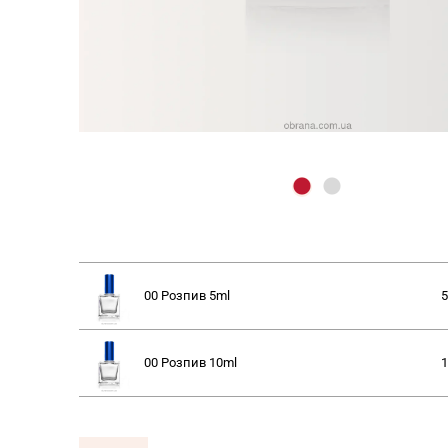
00 Розпив
5ml
5
00 Розпив
10ml
1