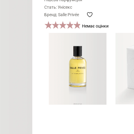
Стать: Унісекс
Бренд: Salle Privée
1 star
2 stars
3 stars
4 stars
5 stars
Немає оцінки