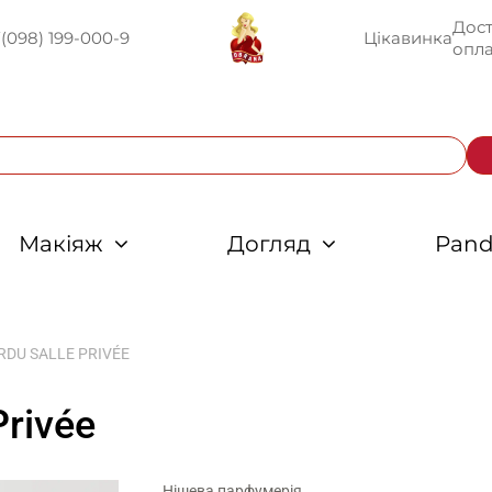
Дост
U
(098) 199-000-9
Цікавинка
опла
Макіяж
Догляд
Pand
RDU SALLE PRIVÉE
Privée
Нішева парфумерія