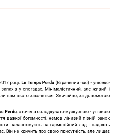
2017 році.
Le Temps Perdu
(Втрачений час) - унісекс-
 запахів у спогадах. Мінімалістичний, але живий і
коли нам цього захочеться. Звичайно, за допомогою
ps Perdu
, оточена солодкувато-мускусною чуттєвою
тя важкої богемності, немов лінивий пізній ранок
 ноти налаштовують на гармонійний лад і надають
ас. Він не кричить про свою присутність, але лишає