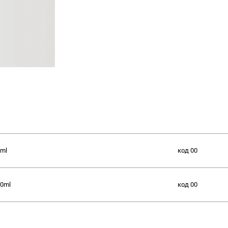
ml
код
00
0ml
код
00